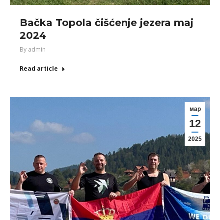
Bačka Topola čišćenje jezera maj
2024
By
admin
Read article
мар
12
2025