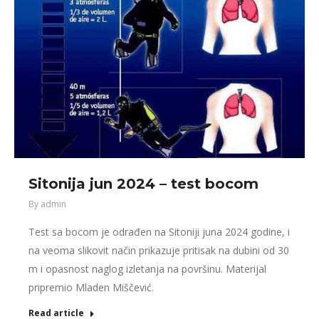
Sitonija jun 2024 – test bocom
By
admin
Test sa bocom je odrađen na Sitoniji juna 2024 godine, i
na veoma slikovit način prikazuje pritisak na dubini od 30
m i opasnost naglog izletanja na površinu. Materijal
pripremio Mladen Miščević.
Read article