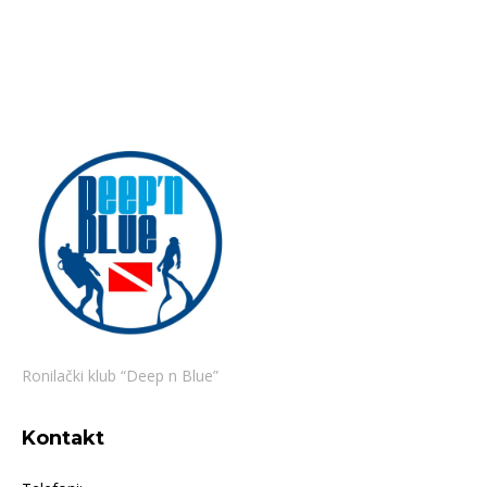
Ronilački klub “Deep n Blue”
Kontakt