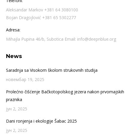
Telefoni:
Aleksandar Markov +381 64 3080100
Bojan Dragojlović +381 65 5302277
Adresa:
Mihajla Pupina 46/b, Subotica Email: info@deepnblue.org
News
Saradnja sa Visokom školom strukovnih studija
новембар 19, 2025
Prolećno čišćenje Bačkotopolskog jezera nakon prvomajskih
praznika
јун 2, 2025
Dani ronjenja i ekologije Šabac 2025
јун 2, 2025