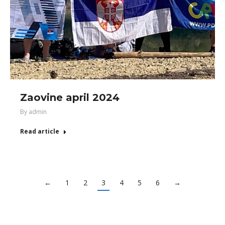
Zaovine april 2024
By
admin
Read article
←
1
2
3
4
5
6
→