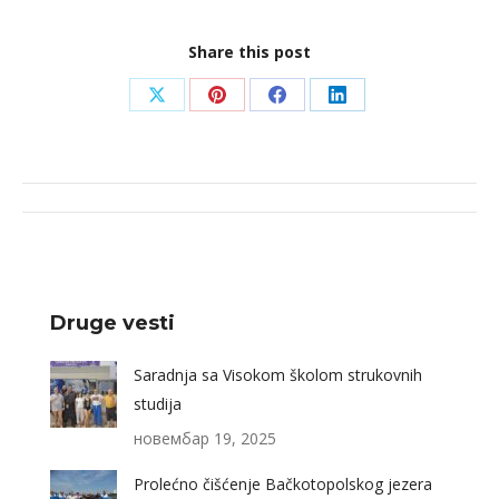
Share this post
Share
Share
Share
Share
on
on
on
on
X
Pinterest
Facebook
LinkedIn
Post
navigation
Druge vesti
Saradnja sa Visokom školom strukovnih
studija
новембар 19, 2025
Prolećno čišćenje Bačkotopolskog jezera