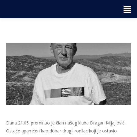
Dana 21.05. preminuo je član našeg kluba Dragan Mijajlović.
Ostaće upamćen kao dobar drug i ronilac koji je ostavio