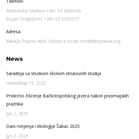
Telefoni:
Aleksandar Markov +381 64 3080100
Bojan Dragojlović +381 65 5302277
Adresa:
Mihajla Pupina 46/b, Subotica Email: info@deepnblue.org
News
Saradnja sa Visokom školom strukovnih studija
новембар 19, 2025
Prolećno čišćenje Bačkotopolskog jezera nakon prvomajskih
praznika
јун 2, 2025
Dani ronjenja i ekologije Šabac 2025
јун 2, 2025