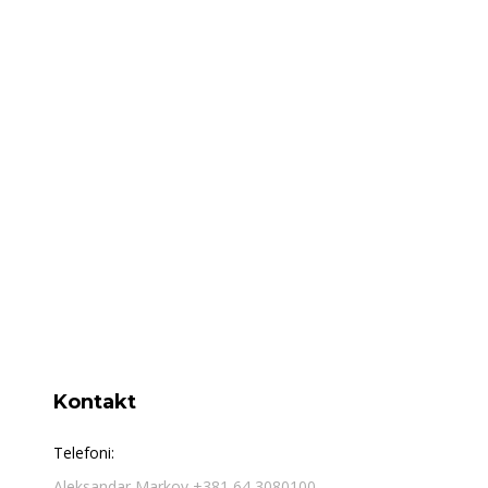
Kontakt
Telefoni:
Aleksandar Markov +381 64 3080100