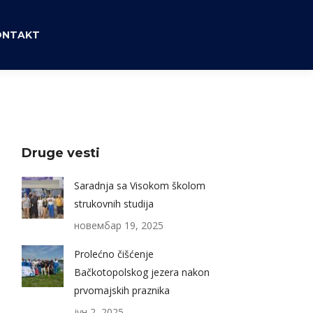
ONTAKT
Druge vesti
Saradnja sa Visokom školom
strukovnih studija
новембар 19, 2025
Prolećno čišćenje
Bačkotopolskog jezera nakon
prvomajskih praznika
јун 2, 2025