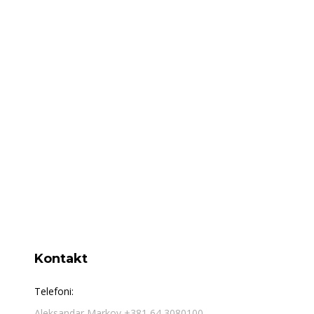
Kontakt
Telefoni:
Aleksandar Markov +381 64 3080100