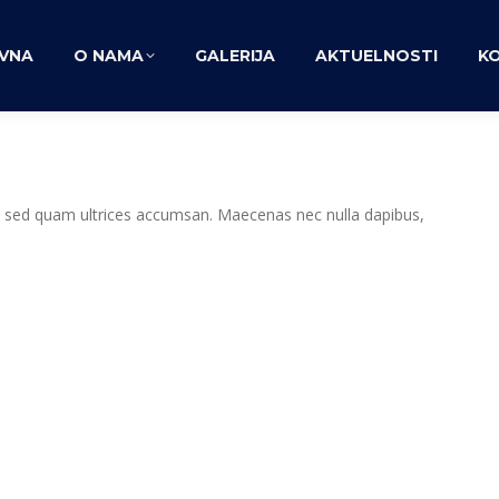
VNA
O NAMA
GALERIJA
AKTUELNOSTI
K
 ex sed quam ultrices accumsan. Maecenas nec nulla dapibus,