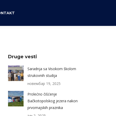
ONTAKT
Druge vesti
Saradnja sa Visokom školom
strukovnih studija
новембар 19, 2025
Prolećno čišćenje
Bačkotopolskog jezera nakon
prvomajskih praznika
јун 2, 2025